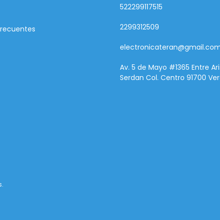
522299117515
2299312509
Frecuentes
electronicateran@gmail.co
Av. 5 de Mayo #1365 Entre Ari
Serdan Col. Centro 91700 Ver
s.