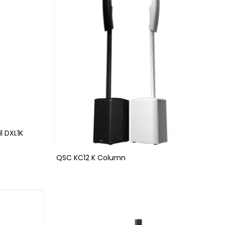
l DXL1K
QSC KC12 K Column