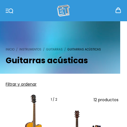
INICIO
/
INSTRUMENTOS
/
GUITARRAS
/
GUITARRAS ACÚSTICAS
Guitarras acústicas
Filtrar y ordenar
1
/
2
12 productos