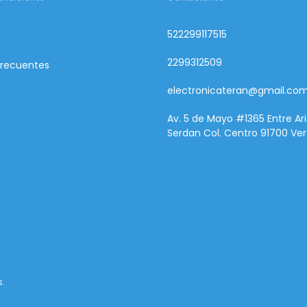
522299117515
2299312509
Frecuentes
electronicateran@gmail.co
Av. 5 de Mayo #1365 Entre Ari
Serdan Col. Centro 91700 Ver
s.