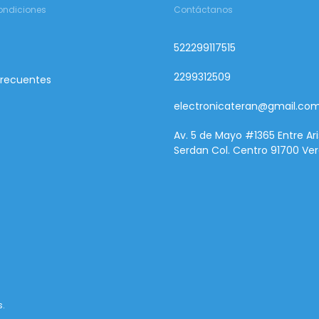
ondiciones
Contáctanos
522299117515
2299312509
Frecuentes
electronicateran@gmail.co
Av. 5 de Mayo #1365 Entre Ari
Serdan Col. Centro 91700 Ver
s.