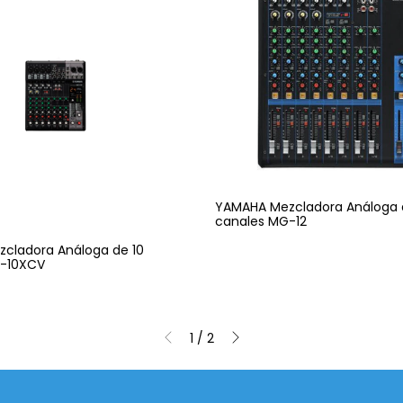
YAMAHA Mezcladora Análoga 
canales MG-12
cladora Análoga de 10
G-10XCV
1
/
2