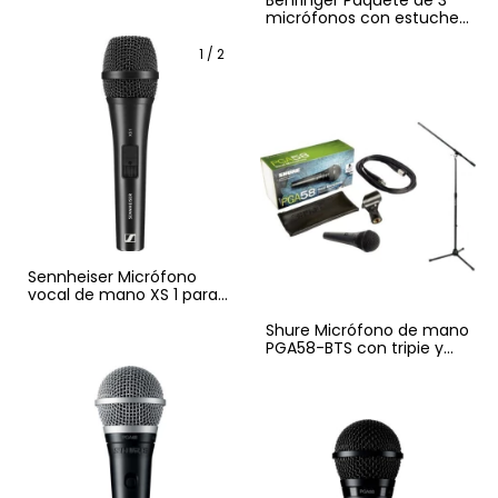
Behringer Paquete de 3
micrófonos con estuche
XM1800S
1
/
2
Sennheiser Micrófono
vocal de mano XS 1 para
cantantes y
presentadores
Shure Micrófono de mano
PGA58-BTS con tripie y
cable incluido