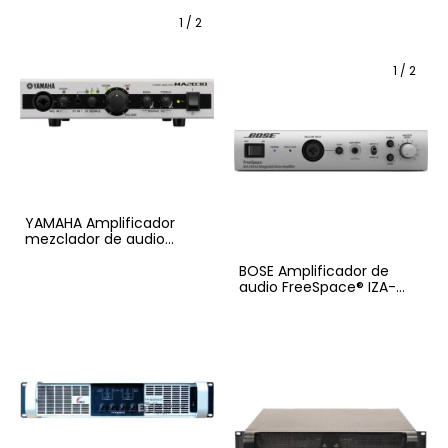
1
/
2
1
/
2
YAMAHA Amplificador
mezclador de audio
MA2030A para audio
ambiental
BOSE Amplificador de
audio FreeSpace® IZA-
250-LZ