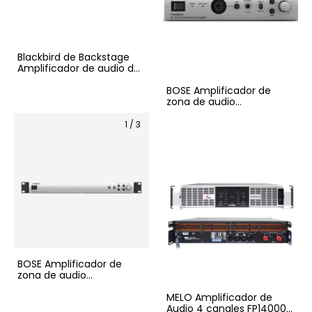
Blackbird de Backstage
Amplificador de audio de
4 canales 10,000 watts
BOSE Amplificador de
zona de audio
FreeSpace® IZA 190-HZ de
70/100V
1
/
3
BOSE Amplificador de
zona de audio
FreeSpace® IZA-2120-LZ
MELO Amplificador de
Audio 4 canales FP14000Q