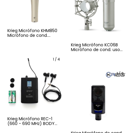
Krieg Micrófono KHM850
Micrófono de cond.
profesional para voz
Krieg Micrófono KC06B
Micrófono de cond. uso
general
1
/
4
1
/
2
Krieg Micrófono REC-1
(660 - 690 MHz) BODY
PACK + Audífono Para In