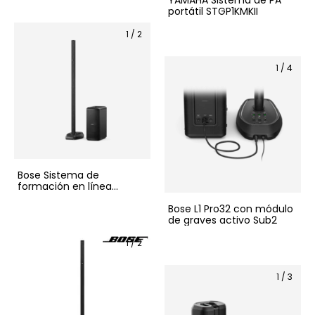
YAMAHA Sistema de PA
portátil STGP1KMKII
1
/
2
1
/
4
Bose Sistema de
formación en línea
portátil L1 Pro32 con
módulo de graves activo
Bose L1 Pro32 con módulo
Sub1
de graves activo Sub2
1
/
2
1
/
3