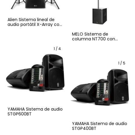
Alien Sistema lineal de
audio portátil X-Array con
subwoofer de 18"
pulgadas
MELO Sistema de
columna NT700 con
subwoofer de 12" DE 700"
WATTS RMS
1
/
4
1
/
5
YAMAHA Sistema de audio
STGP600BT
YAMAHA Sistema de audio
STGP400BT