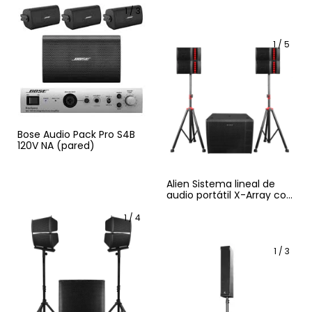
1
/
3
1
/
5
Bose Audio Pack Pro S4B
120V NA (pared)
Alien Sistema lineal de
audio portátil X-Array con
subwoofer de 18"
pulgadas
1
/
4
1
/
3